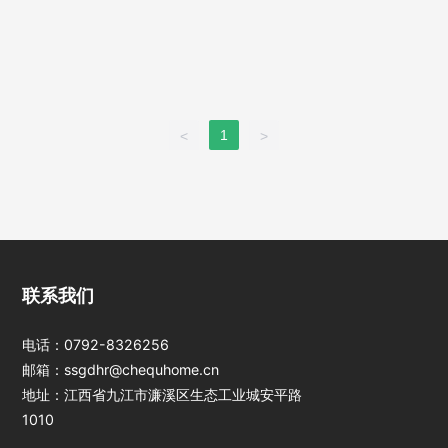
1
<
>
江西J9国际站登
联系我们
录光电科技股份有
限公司
电话：
0792-8326256
邮箱：
ssgdhr@chequhome.cn
地址：江西省九江市濂溪区生态工业城安平路
1010