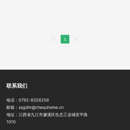
1
<
>
江西J9国际站登
联系我们
录光电科技股份有
限公司
电话：
0792-8326256
邮箱：
ssgdhr@chequhome.cn
地址：江西省九江市濂溪区生态工业城安平路
1010